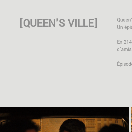
[QUEEN'S VILLE]
Queen’
Un épi
En 214
d’amis 
Épisod