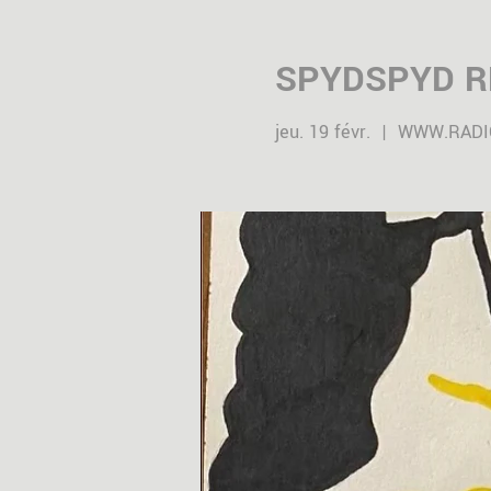
SPYDSPYD R
jeu. 19 févr.
  |  
WWW.RADI