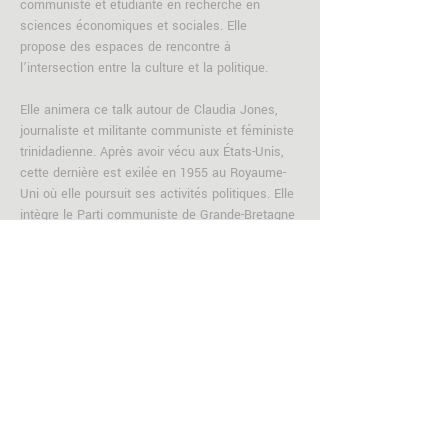
communiste et étudiante en recherche en 
sciences économiques et sociales. Elle 
propose des espaces de rencontre à 
l’intersection entre la culture et la politique. 
Elle animera ce talk autour de Claudia Jones, 
journaliste et militante communiste et féministe 
trinidadienne. Après avoir vécu aux États-Unis, 
cette dernière est exilée en 1955 au Royaume-
Uni où elle poursuit ses activités politiques. Elle 
intègre le Parti communiste de Grande-Bretagne 
et fonde en 1958 le premier journal noir 
britannique, The West Indian Gazette. En 
réaction au harcèlement raciste subi par la 
diaspora afro-caribéenne londonienne, elle 
organise plusieurs carnavals qui conduiront, par 
la suite, à la création du célèbre Carnaval de 
Notting Hill.
Ensemble, nous aborderons son parcours, 
l'histoire de la diaspora afro et…