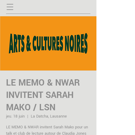
LE MEMO & NWAR
INVITENT SARAH
MAKO / LSN
jeu. 18 juin
  |  
La Datcha, Lausanne
LE MEMO & NWAR invitent Sarah Mako pour un
talk et club de lecture autour de Claudia Jones