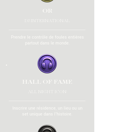
OR
DJ INTERNATIONAL
Prendre le contrôle de foules entières
partout dans le monde.
HALL OF FAME
ALL NIGHT ICON
Inscrire une résidence, un lieu ou un
set unique dans l'histoire.