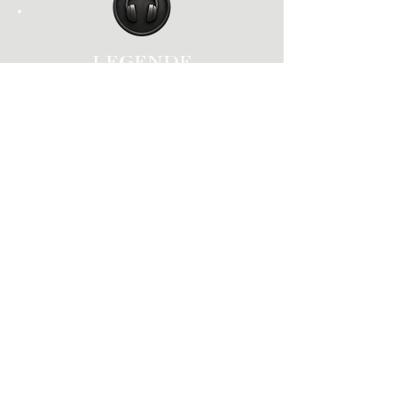
LEGENDE
GARDIEN DU TEMPLE
Redéfinir le le rôle de DJ, transformer
la fête en mythe intemporel.
Les insignes du MEMO ne sont pas de 
simples décorations. Ce sont des marques de 
passage, des fragments de mémoire qui 
racontent l’histoire d’un·e membre et son 
cheminement au sein du collectif. Chaque 
insigne est une archive vivante : il capture un 
instant, une œuvre, une énergie, et l’inscrit 
dans la mythologie du MEMO.
