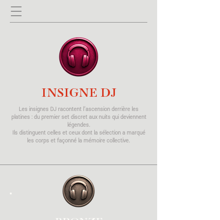
INSIGNE DJ
Les insignes DJ racontent l’ascension derrière les
platines : du premier set discret aux nuits qui deviennent
légendes.
Ils distinguent celles et ceux dont la sélection a marqué
les corps et façonné la mémoire collective.