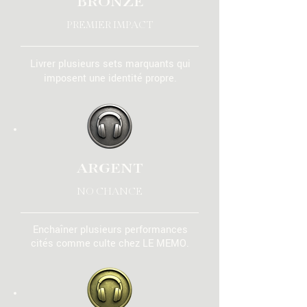
BRONZE
PREMIER IMPACT
Livrer plusieurs sets marquants qui
imposent une identité propre.
ARGENT
NO CHANCE
Enchaîner plusieurs performances
cités comme culte chez LE MEMO.