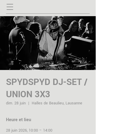
SPYDSPYD DJ-SET /
UNION 3X3
dim. 28 juin
  |  
Halles de Beaulieu, Lausanne
Heure et lieu
28 juin 2026, 10:00 – 14:00